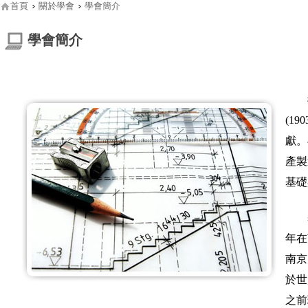
首頁
關於學會
學會簡介
學會簡介
(1
獻。
產製
基礎
年在
南京
於世
之前