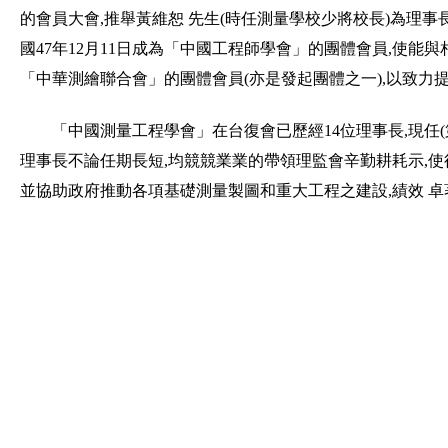
的會員大會,推舉黃維恕 先生(時任測量學校少將校長)為理事長
國47年12月11日成為「中國工程師學會」的團體會員,使能與
「中華測繪聯合會」的團體會員(亦是發起團體之一),以致力
「中國測量工程學會」在台復會已歷經14位理事長,現任
理事長不論任期長短,均競競業業的帶領理監會辛勤耕耗示,使
並協助政府推動各項基礎測量製圖和重大工程之建設,績效 卓